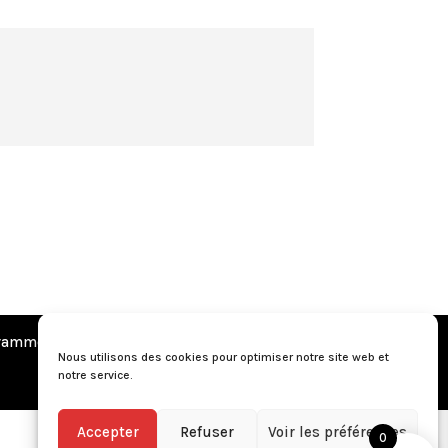
amme de fidélité
•
Questions fréquentes
Nous utilisons des cookies pour optimiser notre site web et
notre service.
Accepter
Refuser
Voir les préférences
0