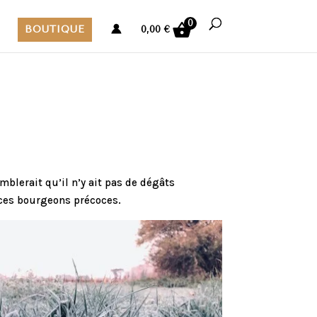
0
BOUTIQUE
0,00
€
mblerait qu’il n’y ait pas de dégâts
e ces bourgeons précoces.