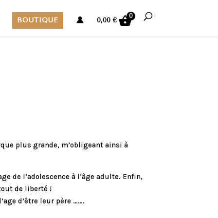
0
BOUTIQUE
0,00
€
orque plus grande, m’obligeant ainsi à
ge de l’adolescence à l’âge adulte. Enfin,
out de liberté !
’age d’être leur père …….