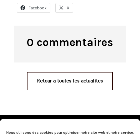
Facebook
X
0 commentaires
Retour à toutes les actualités
Mentions légales
•
Politique de confidentialité
•
Conditions générales de vente
•
Nos revendeurs
•
Nous utilisons des cookies pour optimiser notre site web et notre service.
Programme de fidélité
•
Questions fréquentes