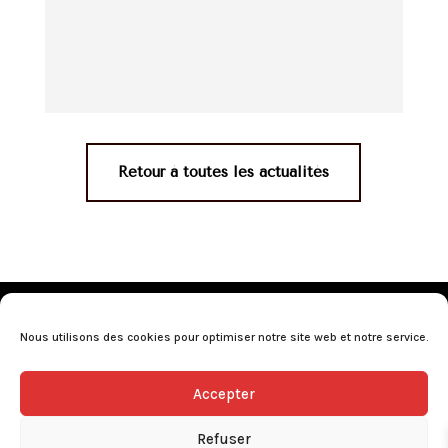
Retour à toutes les actualités
Mentions légales
•
Politique de confidentialité
•
Conditions générales de vente
•
Nos revendeurs
•
Nous utilisons des cookies pour optimiser notre site web et notre service.
Programme de fidélité
•
Questions fréquentes
Accepter
L’abus d’alcool est dangereux pour la santé, consommez avec
modération.
Refuser