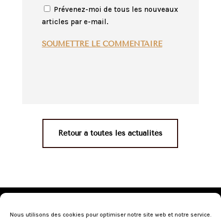
Prévenez-moi de tous les nouveaux
articles par e-mail.
SOUMETTRE LE COMMENTAIRE
Retour à toutes les actualités
Mentions légales
•
Politique de confidentialité
•
Conditions générales de vente
•
Nos revendeurs
•
Nous utilisons des cookies pour optimiser notre site web et notre service.