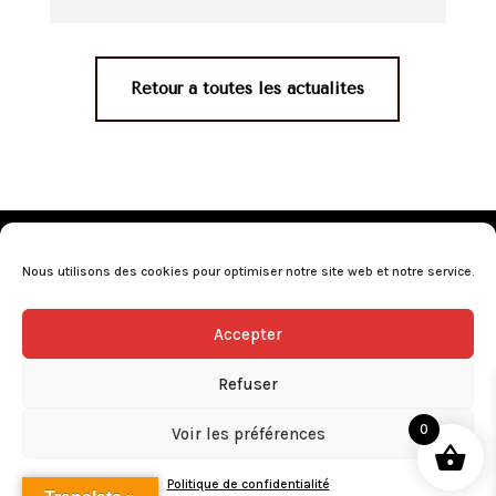
Retour à toutes les actualités
Mentions légales
•
Politique de confidentialité
•
Conditions générales de vente
•
Nos revendeurs
•
Nous utilisons des cookies pour optimiser notre site web et notre service.
Programme de fidélité
•
Questions fréquentes
Accepter
L’abus d’alcool est dangereux pour la santé, consommez avec
modération.
Refuser
0
Voir les préférences
Politique de confidentialité