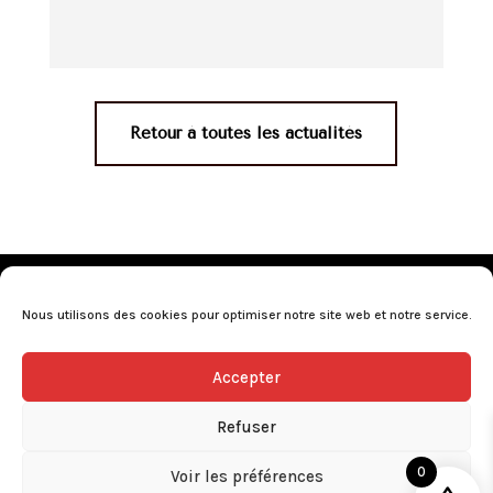
Retour à toutes les actualités
Mentions légales
•
Politique de confidentialité
•
Conditions générales de vente
•
Nos revendeurs
•
Nous utilisons des cookies pour optimiser notre site web et notre service.
Programme de fidélité
•
Questions fréquentes
Accepter
L’abus d’alcool est dangereux pour la santé, consommez avec
modération.
Refuser
0
Voir les préférences