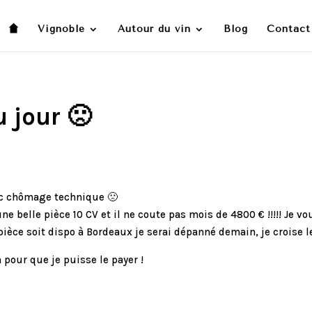
Vignoble
Autour du vin
Blog
Contact
 jour 🙁
nc chômage technique 🙁
ne belle pièce 10 CV et il ne coute pas mois de 4800 € !!!!! Je v
pièce soit dispo à Bordeaux je serai dépanné demain, je croise l
pour que je puisse le payer !