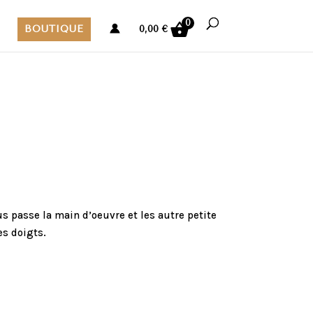
0
BOUTIQUE
0,00
€
ous passe la main d’oeuvre et les autre petite
es doigts.