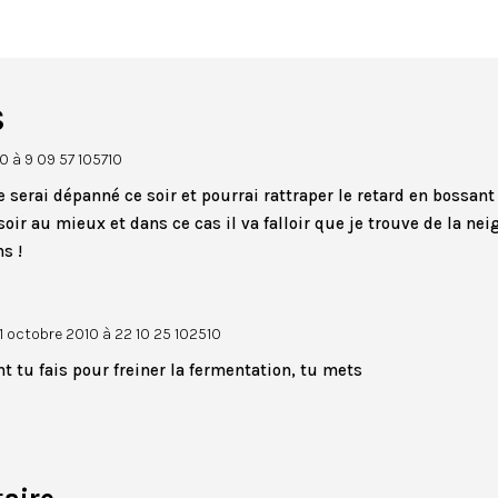
s
0 à 9 09 57 105710
 serai dépanné ce soir et pourrai rattraper le retard en bossan
oir au mieux et dans ce cas il va falloir que je trouve de la ne
s !
11 octobre 2010 à 22 10 25 102510
 tu fais pour freiner la fermentation, tu mets