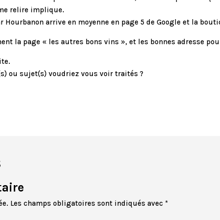
me relire implique.
ar Hourbanon arrive en moyenne en page 5 de Google et la boutiq
mment la page « les autres bons vins », et les bonnes adresse po
ite.
) ou sujet(s) voudriez vous voir traités ?
s
aire
ée.
Les champs obligatoires sont indiqués avec
*