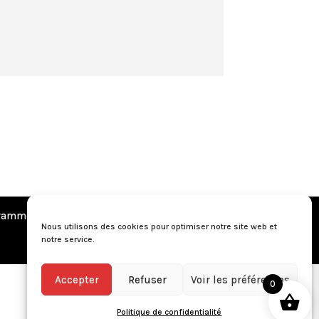
amme de fidélité
•
Questions fréquentes
Nous utilisons des cookies pour optimiser notre site web et
notre service.
Accepter
Refuser
Voir les préférences
0
Politique de confidentialité