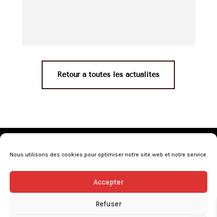
Retour à toutes les actualités
Mentions légales
•
Politique de confidentialité
•
Conditions générales de vente
•
Nos revendeurs
•
Nous utilisons des cookies pour optimiser notre site web et notre service.
Programme de fidélité
•
Questions fréquentes
Accepter
L’abus d’alcool est dangereux pour la santé, consommez avec
modération.
Refuser