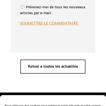
Prévenez-moi de tous les nouveaux
articles par e-mail.
SOUMETTRE LE COMMENTAIRE
Retour à toutes les actualités
Mentions légales
•
Politique de confidentialité
•
Conditions générales de vente
•
Nos revendeurs
•
Nous utilisons des cookies pour optimiser notre site web et notre service.