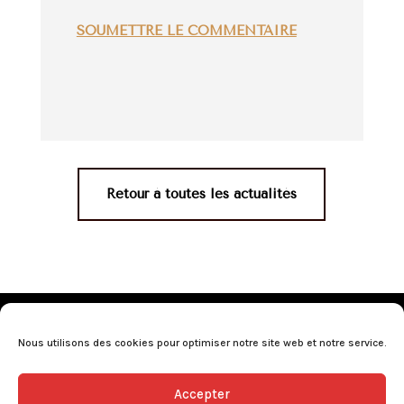
SOUMETTRE LE COMMENTAIRE
Retour à toutes les actualités
Mentions légales
•
Politique de confidentialité
•
Conditions générales de vente
•
Nos revendeurs
•
Nous utilisons des cookies pour optimiser notre site web et notre service.
Programme de fidélité
•
Questions fréquentes
Accepter
L’abus d’alcool est dangereux pour la santé, consommez avec