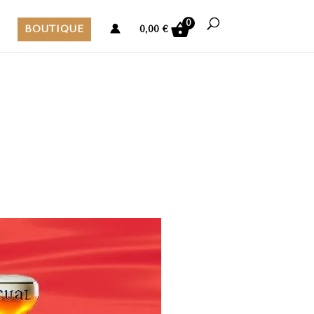
0
BOUTIQUE
0,00
€