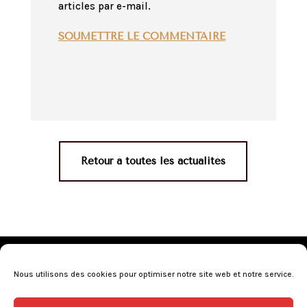
articles par e-mail.
SOUMETTRE LE COMMENTAIRE
Retour à toutes les actualités
Mentions légales
•
Politique de confidentialité
•
Conditions générales de vente
•
Nos revendeurs
•
Nous utilisons des cookies pour optimiser notre site web et notre service.
Programme de fidélité
•
Questions fréquentes