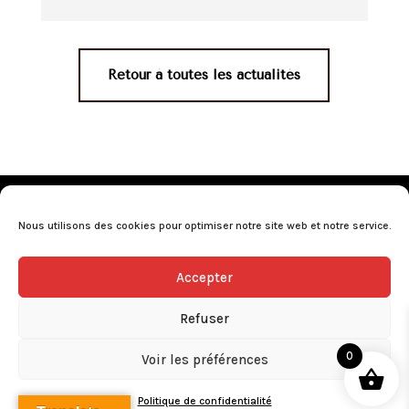
Retour à toutes les actualités
Mentions légales
•
Politique de confidentialité
•
Conditions générales de vente
•
Nos revendeurs
•
Nous utilisons des cookies pour optimiser notre site web et notre service.
Programme de fidélité
•
Questions fréquentes
Accepter
L’abus d’alcool est dangereux pour la santé, consommez avec
modération.
Refuser
0
Voir les préférences
Politique de confidentialité