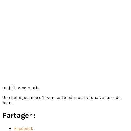
Vignoble
Présentation du vignoble
La vigne
Élaboration du Hourbanon
Où trouver mes vins
Médoc & Cru Bourgeois
Autour du vin
Brèves de salon
Les adresses honnêtes
Tourisme hébergement etc. en Médoc
Les amis
Gastronomie
Les autres bons vins
Blog