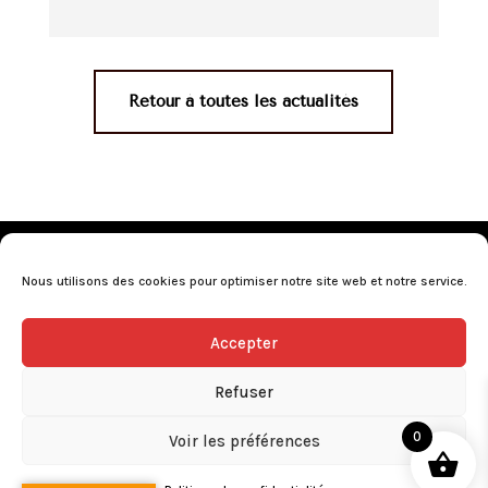
Retour à toutes les actualités
Mentions légales
•
Politique de confidentialité
•
Conditions générales de vente
•
Nos revendeurs
•
Nous utilisons des cookies pour optimiser notre site web et notre service.
Programme de fidélité
•
Questions fréquentes
Accepter
L’abus d’alcool est dangereux pour la santé, consommez avec
modération.
Refuser
0
Voir les préférences