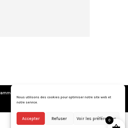
amme de fidélité
•
Questions fréquentes
Nous utilisons des cookies pour optimiser notre site web et
notre service.
Accepter
Refuser
Voir les préférences
0