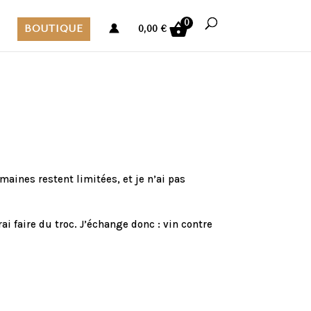
0
BOUTIQUE
0,00
€
aines restent limitées, et je n’ai pas
rai faire du troc. J’échange donc : vin contre