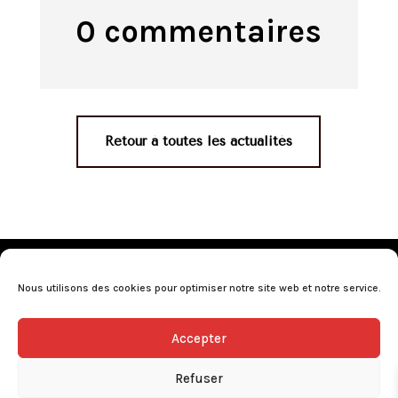
0 commentaires
Retour à toutes les actualités
Mentions légales
•
Politique de confidentialité
•
Conditions générales de vente
•
Nos revendeurs
•
Nous utilisons des cookies pour optimiser notre site web et notre service.
Programme de fidélité
•
Questions fréquentes
Accepter
L’abus d’alcool est dangereux pour la santé, consommez avec
modération.
Refuser