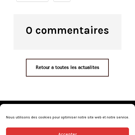
0 commentaires
Retour à toutes les actualités
Mentions légales
•
Politique de confidentialité
•
Conditions générales de vente
•
Nos revendeurs
•
Nous utilisons des cookies pour optimiser notre site web et notre service.
Programme de fidélité
•
Questions fréquentes
Accepter