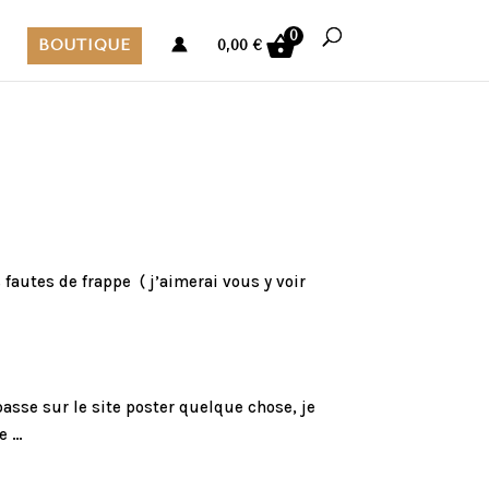
0
BOUTIQUE
0,00
€
 fautes de frappe ( j’aimerai vous y voir
passe sur le site poster quelque chose, je
re …