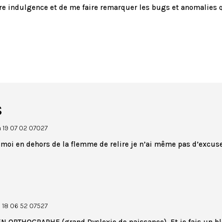
tre indulgence et de me faire remarquer les bugs et anomalies q
s
 à 19 07 02 07027
 moi en dehors de la flemme de relire je n’ai même pas d’excu
à 18 06 52 07527
N ORTHOGRAPHE (grand Dyslexie de naissance). Et je fais un blo