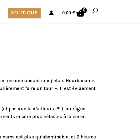
0
BOUTIQUE
0,00
€
ais me demandant si « j’étais Hourbanon ».
égulièrement faire un tour ». Il est évidement
t pas que là d’ailleurs !!!! ) ou règne
iments encore plus néfastes à la vie en
des noms est plus qu’abominable, et 2 heures