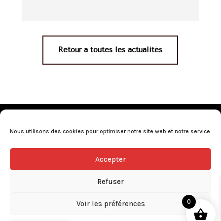
Retour à toutes les actualités
Mentions légales
•
Politique de confidentialité
•
Conditions générales de vente
•
Nos revendeurs
•
Nous utilisons des cookies pour optimiser notre site web et notre service.
Programme de fidélité
•
Questions fréquentes
Accepter
L’abus d’alcool est dangereux pour la santé, consommez avec
modération.
Refuser
0
Voir les préférences