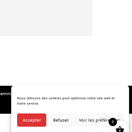
amme de fidélité
•
Questions fréquentes
Nous utilisons des cookies pour optimiser notre site web et
notre service.
Accepter
Refuser
Voir les préférences
0