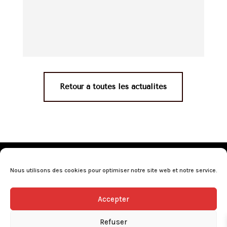
Retour à toutes les actualités
Mentions légales
•
Politique de confidentialité
•
Conditions générales de vente
•
Nos revendeurs
•
Nous utilisons des cookies pour optimiser notre site web et notre service.
Programme de fidélité
•
Questions fréquentes
Accepter
L’abus d’alcool est dangereux pour la santé, consommez avec
modération.
Refuser