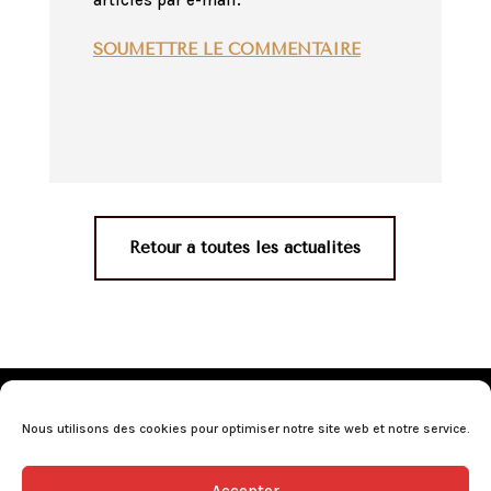
articles par e-mail.
SOUMETTRE LE COMMENTAIRE
Retour à toutes les actualités
Mentions légales
•
Politique de confidentialité
•
Conditions générales de vente
•
Nos revendeurs
•
Nous utilisons des cookies pour optimiser notre site web et notre service.
Programme de fidélité
•
Questions fréquentes
Accepter